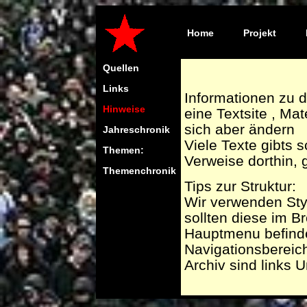
Home
Projekt
Quellen
Links
Informationen zu d
Hinweise
eine Textsite , Ma
sich aber ändern
Jahreschronik
Viele Texte gibts
Themen:
Verweise dorthin, g
Themenchronik
Tips zur Struktur:
Wir verwenden Sty
sollten diese im B
Hauptmenu befinde
Navigationsbereich
Archiv sind links