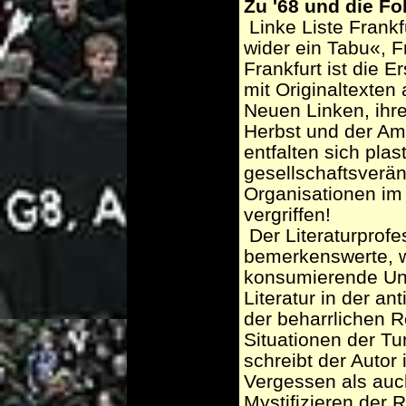
Zu '68 und die Fo
­ Linke Liste Frank
wider ein Tabu«, 
Frankfurt ist die 
mit Originaltexte
Neuen Linken, ihr
Herbst und der Am
entfalten sich pla
gesellschaftsverän
Organisationen im
vergriffen!
­ Der Literaturprof
bemerkenswerte, w
konsumierende Unt
Literatur in der an
der beharrlichen 
Situationen der Tu
schreibt der Autor
Vergessen als auc
Mystifizieren der R