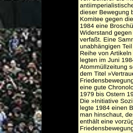
antiimperialistisc
dieser Bewegung 
Komitee gegen di
1984 eine Broschü
Widerstand gegen 
verfaßt. Eine Sam
unabhängigen Teil
Reihe von Artikeln
legten im Juni 19
Atommüllzeitung s
dem Titel »Vertrau
Friedensbewegung«,
eine gute Chronol
1979 bis Ostern 1
Die »Initiative So
legte 1984 einen B
man hinschaut, des
enthält eine vorzü
Friedensbewegung