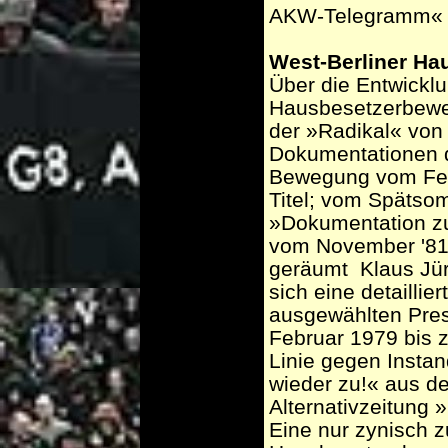
AKW-Telegramm« a
West-Berliner Ha
Über die Entwicklu
Hausbesetzerbewe
der »Radikal« von
Dokumentationen 
Bewegung vom Feb
Titel; vom Spätsom
»Dokumentation z
vom November '81 
geräumt ­ Klaus Jü
sich eine detaillie
ausgewählten Pre
Februar 1979 bis z
Linie gegen Instan
wieder zu!« aus d
Alternativzeitung
Eine nur zynisch 