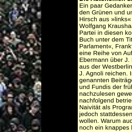
Ein paar Gedanken
den Grünen und um
Hirsch aus »links
Wolfgang Kraushaa
Partei in diesen 
Buch unter dem Ti
Parlament«, Frankfu
eine Reihe von Au
Ebermann über J. 
aus der Westberli
J. Agnoli reichen.
genannten Beiträg
und Fundis der fr
nachzulesen gewes
nachfolgend betrie
Naivität als Prog
jedoch stattdessen
wollen. Warum auc
noch ein knappes 