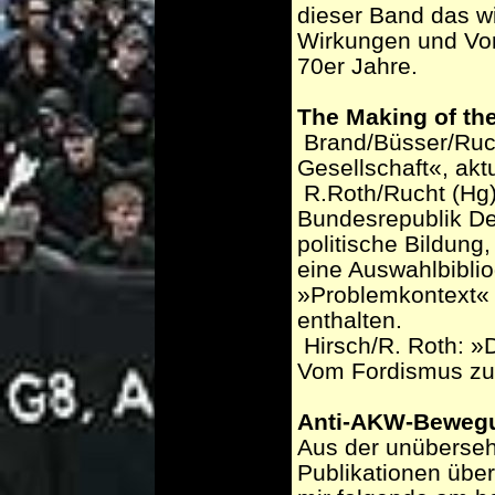
dieser Band das wi
Wirkungen und Vor
70er Jahre.
The Making of th
­ Brand/Büsser/Ruc
Gesellschaft«, akt
­ R.Roth/Rucht (H
Bundesrepublik De
politische Bildung
eine Auswahlbibli
»Problemkontext«
enthalten.
­ Hirsch/R. Roth: 
Vom Fordismus zu
Anti-AKW-Bewegu
Aus der unüberseh
Publikationen übe