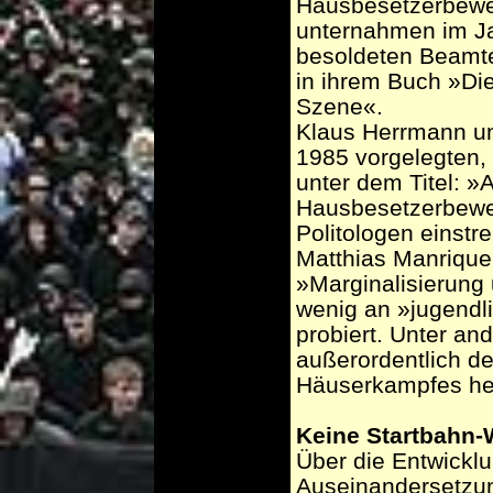
Hausbesetzerbeweg
unternahmen im Ja
besoldeten Beamt
in ihrem Buch »Die
Szene«.
Klaus Herrmann un
1985 vorgelegten, 
unter dem Titel: »
Hausbesetzerbeweg
Politologen einst
Matthias Manrique
»Marginalisierung 
wenig an »jugendl
probiert. Unter an
außerordentlich de
Häuserkampfes h
Keine Startbahn-
Über die Entwicklu
Auseinandersetzun