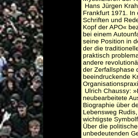
­ Hans Jürgen Krah
Frankfurt 1971. In
Schriften und Red
Kopf der APO« be
bei einem Autounfa
seine Position in
der die traditione
praktisch problema
andere revolutionä
der Zerfallsphase 
beeindruckende Kr
Organisationspraxi
­ Ulrich Chaussy: 
neubearbeitete Aus
Biographie über d
Lebensweg Rudis, 
wichtigste Symbolf
Über die politisch
unbedeutenden Gen