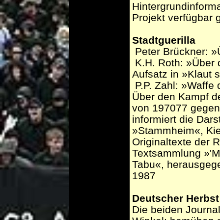
Hintergrundinform
Projekt verfügbar
Stadtguerilla
­ Peter Brückner: 
­ K.H. Roth: »Über
Aufsatz in »Klaut 
­ P.P. Zahl: »Waffe
Über den Kampf de
von 1970­77 gegen 
informiert die Dar
»Stammheim«, Kie
Originaltexte der R
Textsammlung »'Myt
Tabu«, herausgegeb
1987
Deutscher Herbst
Die beiden Journal