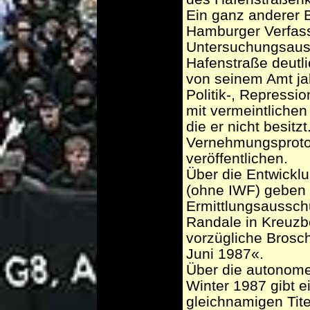
Ein ganz anderer B
Hamburger Verfas
Untersuchungsaus
Hafenstraße deutli
von seinem Amt ja
Politik-, Repressi
mit vermeintliche
die er nicht besit
Vernehmungsproto
veröffentlichen.
Über die Entwickl
(ohne IWF) geben 
Ermittlungsausschu
Randale in Kreuz
vorzügliche Brosch
Juni 1987«.
Über die autonome
Winter 1987 gibt 
gleichnamigen Tit