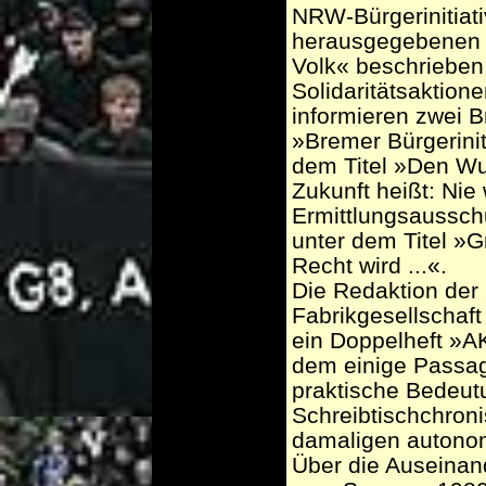
NRW-Bürgerinitiat
herausgegebenen B
Volk« beschrieben
Solidaritätsaktio
informieren zwei 
»Bremer Bürgerini
dem Titel »Den Wur
Zukunft heißt: Ni
Ermittlungsaussch
unter dem Titel »
Recht wird ...«.
Die Redaktion der 
Fabrikgesellschaf
ein Doppelheft »A
dem einige Passag
praktische Bedeutu
Schreibtischchroni
damaligen autono
Über die Auseina