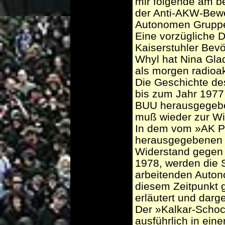
mir folgende am be
der Anti-AKW-Bewe
Autonomen Gruppe
Eine vorzügliche 
Kaiserstuhler Be
Whyl hat Nina Glad
als morgen radioak
Die Geschichte d
bis zum Jahr 1977 f
BUU herausgegebe
muß wieder zur Wi
In dem vom »AK Po
herausgegebenen 
Widerstand gegen
1978, werden die 
arbeitenden Auton
diesem Zeitpunkt 
erläutert und darge
Der »Kalkar-Scho
ausführlich in ei