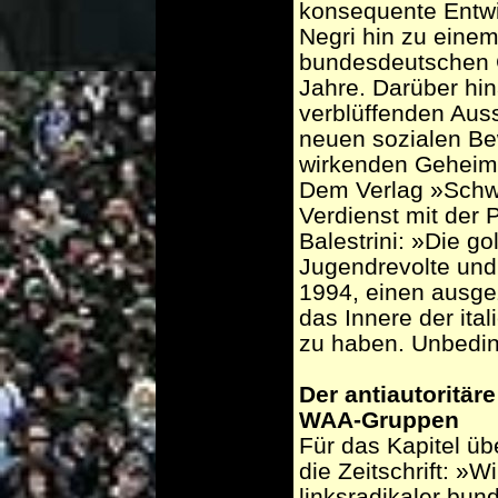
konsequente Entwi
Negri hin zu einem
bundesdeutschen G
Jahre. Darüber hi
verblüffenden Aus
neuen sozialen Be
wirkenden Geheim
Dem Verlag »Schw
Verdienst mit der 
Balestrini: »Die g
Jugendrevolte und 
1994, einen ausgez
das Innere der it
zu haben. Unbedin
Der antiautoritär
WAA-Gruppen
Für das Kapitel üb
die Zeitschrift: »W
linksradikaler bu