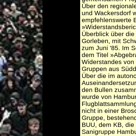
Über den regional
und Wackersdorf w
empfehlenswerte B
»Widerstandsberich
Überblick über di
Gorleben, mit Schw
zum Juni '85. Im S
dem Titel »Abgebr
Widerstandes von
Gruppen aus Südde
Über die im auto
Auseinandersetzun
den Bullen zusam
wurde von Hambur
Flugblattsammlung e
nicht in einer Br
Gruppe, bestehen
BUU, dem KB, die 
Sanigruppe Hambur