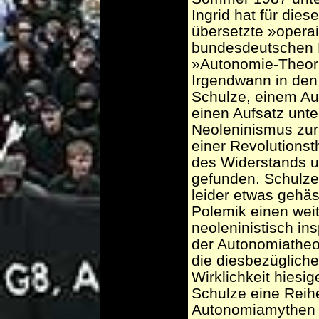
Ingrid hat für die
übersetzte »operais
bundesdeutschen 
»Autonomie-Theorie
Irgendwann in den
Schulze, einem Au
einen Aufsatz unte
Neoleninismus zur 
einer Revolutionst
des Widerstands u
gefunden. Schulze 
leider etwas gehäs
Polemik einen weit
neoleninistisch ins
der Autonomiatheor
die diesbezüglich
Wirklichkeit hiesi
Schulze eine Reih
Autonomiamythen au