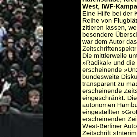
West, IWF-Kampa
Eine Hilfe bei der
Reihe von Flugblät
zitieren lassen, w
besondere Übersch
war dem Autor das 
Zeitschriftenspek
Die mittlerweile u
»Radikal« und die
erscheinende »Unz
bundesweite Disk
transparent zu mac
erscheinende Zeits
eingeschränkt. Di
autonomen Hamburg
eingestellten »Gro
erscheinenden Zeits
West-Berliner Auto
Zeitschrift »Interi