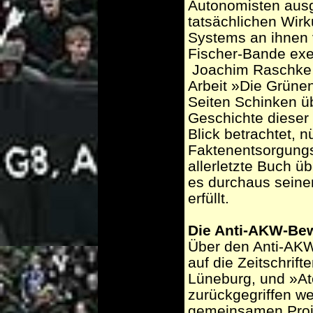
Autonomisten aus
tatsächlichen Wir
Systems an ihnen 
Fischer-Bande exek
­ Joachim Raschke
Arbeit »Die Grüne
Seiten Schinken ü
Geschichte dieser 
Blick betrachtet, 
Faktenentsorgungs
allerletzte Buch ü
es durchaus seine
erfüllt.
Die Anti-AKW-Bew
Über den Anti-AKW
auf die Zeitschri
Lüneburg, und »At
zurückgegriffen w
gemeinsamen Proje