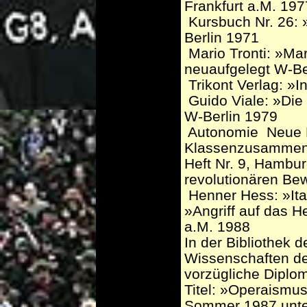
Frankfurt a.M. 197
­ Kursbuch Nr. 26:
Berlin 1971
­ Mario Tronti: »Ma
neuaufgelegt W-Be
­ Trikont Verlag: 
­ Guido Viale: »Di
W-Berlin 1979
­ Autonomie ­ Neue
Klassenzusammens
Heft Nr. 9, Hambur
revolutionären B
­ Henner Hess: »It
»Angriff auf das H
a.M. 1988
In der Bibliothek 
Wissenschaften der
vorzügliche Diplom
Titel: »Operaismu
Sommer 1987 unter