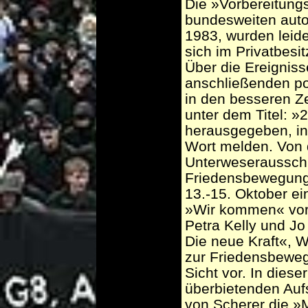
Die »Vorbereitungs
bundesweiten auto
1983, wurden leide
sich im Privatbesit
Über die Ereignisse
anschließenden po
in den besseren Z
unter dem Titel: »2
herausgegeben, i
Wort melden. Von 
Unterweserausschu
Friedensbewegun
13.-15. Oktober e
»Wir kommen« vor
Petra Kelly und J
Die neue Kraft«, 
zur Friedensbeweg
Sicht vor. In dies
überbietenden Auf
von Scherer die »