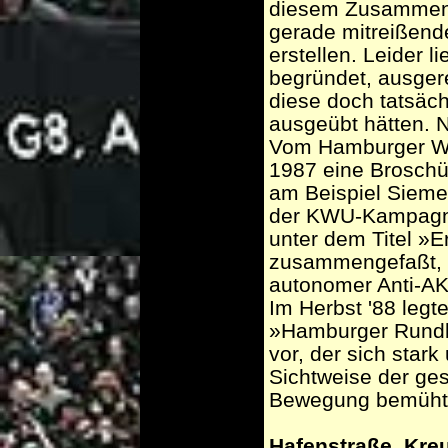
diesem Zusammenh
gerade mitreißend
erstellen. Leider li
begründet, ausger
diese doch tatsäc
ausgeübt hätten. 
Vom Hamburger We
1987 eine Broschü
am Beispiel Siemen
der KWU-Kampagne
unter dem Titel »
zusammengefaßt, d
autonomer Anti-AK
Im Herbst '88 leg
»Hamburger Rund
vor, der sich stark
Sichtweise der ge
Bewegung bemüht
Hafenstraße, Kre