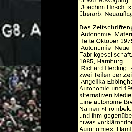
dieser Bewegung.
­ Joachim Hirsch: »
überarb. Neuaufla
Das Zeitschrifte
­ Autonomie ­ Mater
Hefte Oktober 19
­ Autonomie ­ Neue 
Fabrikgesellschaft
1985, Hamburg
­ Richard Herding:
zwei Teilen der Z
­ Angelika Ebbingh
Autonomie und 199
alternativen Medi
Eine autonome Br
Namen »Frombeloff
und ihm gegenüber
etwas verklärenden
Autonomie«, Hamb