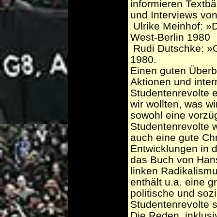
informieren Textb
und Interviews vo
­ Ulrike Meinhof: 
West-Berlin 1980
­ Rudi Dutschke: »
1980.
Einen guten Überbl
Aktionen und inter
Studentenrevolte 
wir wollten, was w
sowohl eine vorzügl
Studentenrevolte w
auch eine gute Ch
Entwicklungen in d
das Buch von Han
linken Radikalismu
enthält u.a. eine 
politische und soz
Studentenrevolte s
Die Reden, inklusi