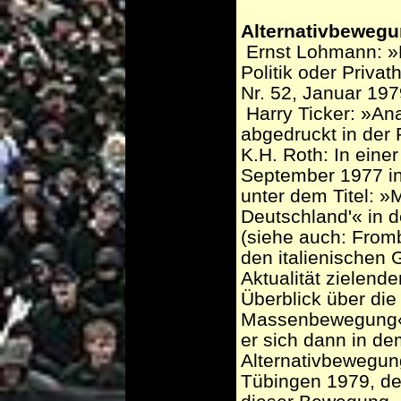
Alternativbeweg
­ Ernst Lohmann: »D
Politik oder Privat
Nr. 52, Januar 197
­ Harry Ticker: »A
abgedruckt in der 
K.H. Roth: In ein
September 1977 in
unter dem Titel: 
Deutschland'« in d
(siehe auch: From
den italienischen 
Aktualität zielende
Überblick über di
Massenbewegung« 
er sich dann in de
Alternativbewegung
Tübingen 1979, de