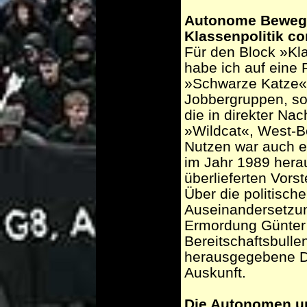
Autonome Bewegu
Klassenpolitik co
Für den Block »Kl
habe ich auf eine 
»Schwarze Katze«
Jobbergruppen, so
die in direkter Na
»Wildcat«, West-Be
Nutzen war auch ei
im Jahr 1989 her
überlieferten Vors
Über die politisch
Auseinandersetzu
Ermordung Günter
Bereitschaftsbulle
herausgegebene D
Auskunft.
Die Autonomen u