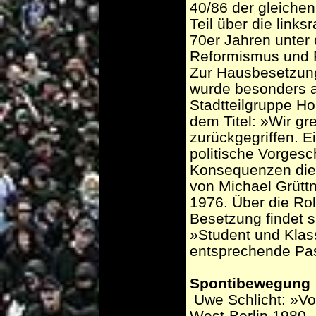
40/86 der gleichen
Teil über die links
70er Jahren unter 
Reformismus und 
Zur Hausbesetzung
wurde besonders a
Stadtteilgruppe H
dem Titel: »Wir gr
zurückgegriffen. E
politische Vorgesc
Konsequenzen dies
von Michael Grütt
1976. Über die Rol
Besetzung findet 
»Student und Kla
entsprechende Pa
Spontibewegung
­ Uwe Schlicht: »V
West-Berlin 1980