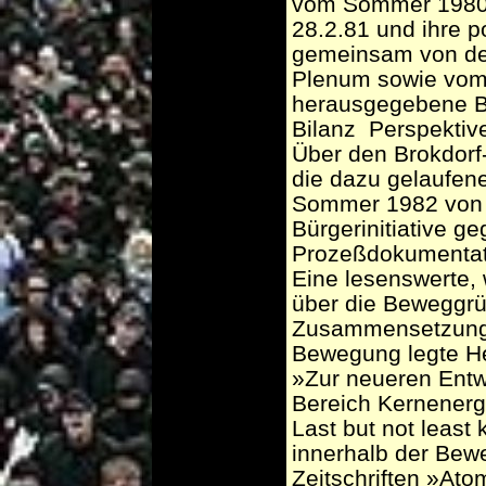
vom Sommer 1980 
28.2.81 und ihre p
gemeinsam von de
Plenum sowie vom
herausgegebene Br
Bilanz ­ Perspekti
Über den Brokdorf
die dazu gelaufen
Sommer 1982 von 
Bürgerinitiative 
Prozeßdokumentatio
Eine lesenswerte,
über die Beweggrün
Zusammensetzung u
Bewegung legte He
»Zur neueren Entw
Bereich Kernenerg
Last but not least 
innerhalb der Bew
Zeitschriften »At