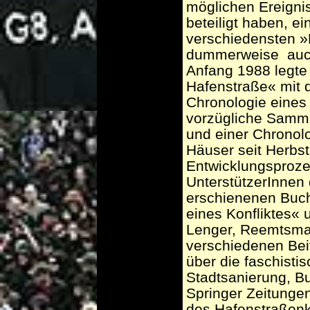
möglichen Ereigni
beteiligt haben, e
verschiedensten »
dummerweise ­ au
Anfang 1988 legte d
Hafenstraße« mit 
Chronologie eines
vorzügliche Samml
und einer Chronol
Häuser seit Herbst
Entwicklungsproze
UnterstützerInnen 
erschienenen Buch
eines Konfliktes«
Lenger, Reemtsma 
verschiedenen Bei
über die faschistis
Stadtsanierung, Bu
Springer Zeitunge
des Hafenstraßenk