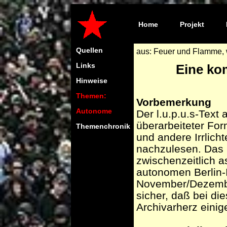
Home
Projekt
Quellen
aus: Feuer und Flamme, w
Links
Eine kom
Hinweise
Themen:
Vorbemerkung
Autonome
Der l.u.p.u.s-Text
überarbeiteter Fo
Themenchronik
und andere Irrlicht
nachzulesen. Das H
zwischenzeitlich 
autonomen Berlin
November/Dezember
sicher, daß bei d
Archivarherz einige