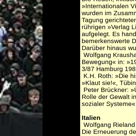
»Internationalen 
wurden im Zusamm
Tagung gerichtet
rührigen »Verlag L
aufgelegt. Es han
bemerkenswerte D
Darüber hinaus wu
­ Wolfgang Krausha
Bewegung« in: »199
3/87 Hamburg 198
­ K.H. Roth: »Die 
»Klaut sie!«, Tüb
­ Peter Brückner: 
Rolle der Gewalt i
sozialer Systeme«,
Italien
­ Wolfgang Rieland
Die Erneuerung de